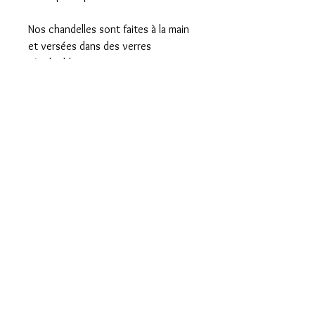
Nos chandelles sont faites à la main
et versées dans des verres
réutilisables.
Détails
- Chandelle 100% soya à 1 mèche de bois
- Le temps de combustion d'une
chandelle de soya est plus long que les
chandelles de cire de paraffine
Politique de remboursement
- Ne produit pas de fumée ou de suie
Livraison et expédition
Modalités des services
FAQ
Nous joindre
info@chicpromo.net