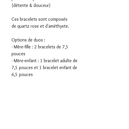
(détente & douceur)
Ces bracelets sont composés
de quartz rose et d'améthyste.
Options de duos :
- Mère-fille : 2 bracelets de 7,5
pouces
- Mère-enfant : 1 bracelet adulte de
7,5 pouces et 1 bracelet enfant de
6,5 pouces
Prendre note que les couleurs des
pierres peuvent variées des photos
puisque ce sont de véritables pierres
semi-précieuses.
Propriétés des pierres