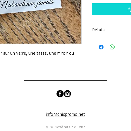
A
Détails
- 4 pouces de large
- Installer sur une surfa
er sur un verre, une tasse, une miroir ou
- Lavage à la main seu
- N'endommage pas le
info@chicpromo.net
© 2018 créé par Chic Promo